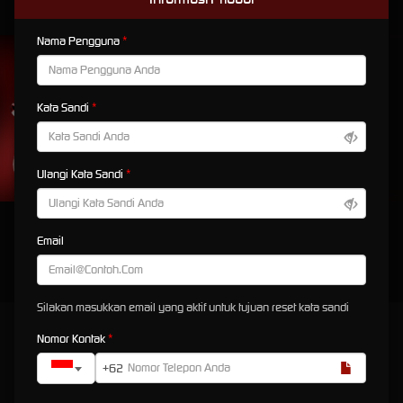
Nama Pengguna
UNDUH
NEX777 APP
Nikmati berbagai permainan dalam satu
genggaman
Kata Sandi
UNDUH
Ulangi Kata Sandi
PANDUAN INSTALASI
Email
Silakan masukkan email yang aktif untuk tujuan reset kata sandi
NEX777: Link Login Platform Game Online Pakai Tampilan
Nomor Kontak
Masa Kini Sudah Resmi
+62