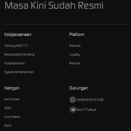
Masa Kini Sudah Resmi
Kebijaksanaan
Platform
Tentang NEX777
Promosi
Responsible Gambling
Loyalty
Pusat Bantuan
Referral
Syarat dan Ketentuan
Kategori
Dukungan
Hot Games
+6285930141336
Slots
Nex777official
Live Casino
Race