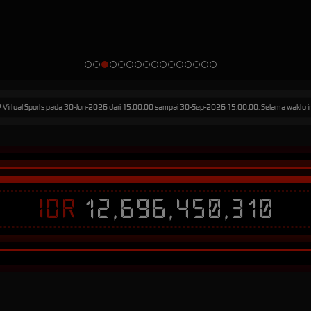
 Sports pada 30-Jun-2026 dari 15.00.00 sampai 30-Sep-2026 15.00.00. Selama waktu ini, PP Vir
IDR
12,696,450,310