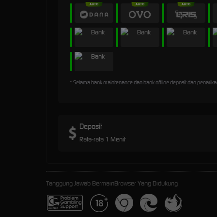
* Selama bank maintenance dan bank offline deposit dan penarikan
Deposit
Rata-rata 1 Menit
Tanggung Jawab Bermain
Browser Yang Didukung