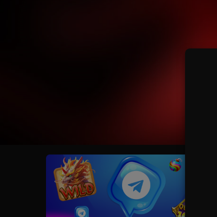
Scatter
kec****1
IDR
3,382,200.00
Gates of Olympus Super
Scatter
mb****n
IDR
3,105,000.00
Gates of Olympus 1000
san****a
IDR
2,620,400.00
Sugar Rush 1000
apaanaj****h
IDR
2,368,300.00
Starlight Princess
pendeka****a
IDR
2,324,400.00
Starlight Princess Super Scatter