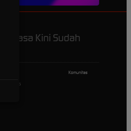
an Masa Kini Sudah
n
Komunitas
5930141336
official