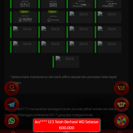
* Selama bank maintenance dan bank offline deposit dan penarikan tidak dapat
diproses
©2026 NEX777 menawarkan berbagai macam provider pilihan terbaik dan didukung oleh
Layanan Pelanggan profesional 24/7 yang siap melayani Anda.
Ars****123 Telah Berhasil WD Sebesar
600,000