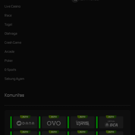
Live Casino
Race
Togel
Olahraga
Crash Game
Arcade
Poker
E-Sports
Sabung Ayam
Komunitas