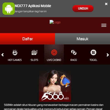
×
NEX777 Aplikasi Mobile
UNDUH
Jangan tampilkan lagi hari ini
Daftar
Masuk
HOT GAMES
SLOTS
LIVE CASINO
RACE
TOGEL
OL
568Win adalah situs hiburan yang menawarkan berbagai macam permainan kasino dan
permainan dealer berkualitas untuk memenuhi kebutuhan setiap pemain. Pemain dapat