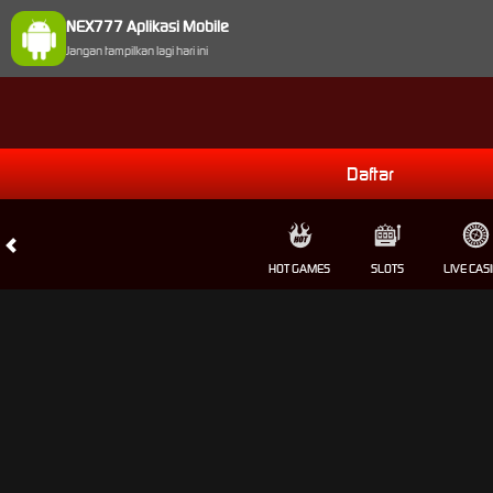
NEX777 Aplikasi Mobile
Jangan tampilkan lagi hari ini
Daftar
HOT GAMES
SLOTS
LIVE CAS