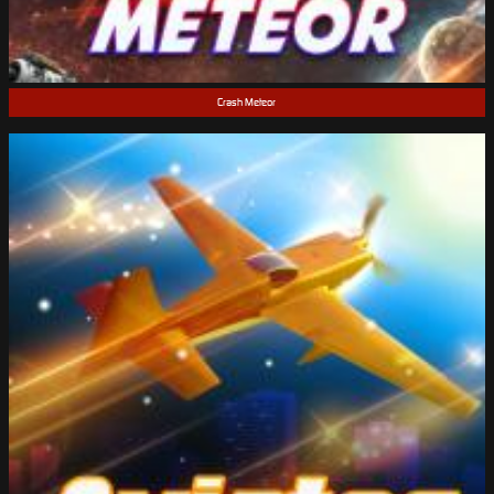
Crash Meteor