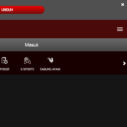
×
UNDUH
Masuk
POKER
E-SPORTS
SABUNG AYAM