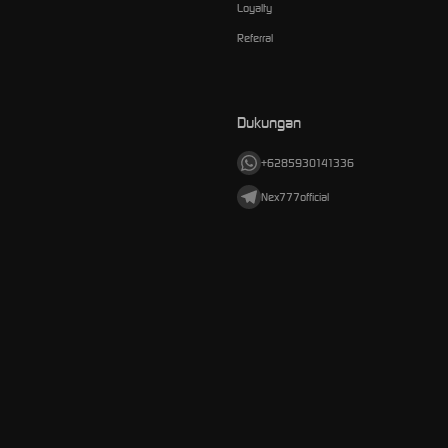
Loyalty
Referral
Dukungan
+6285930141336
Nex777official