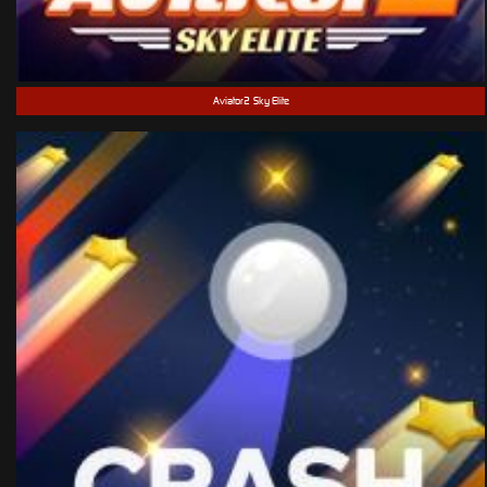
Aviator2-Sky Elite