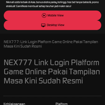
Nikmati odds terbaik di Asia, bonus ekstra parlay tertinggi, free bet tanpa batas & promo
eksklusif. Gamifikasi membuat setiap taruhan jadi makin seru!
Mobile View
Desktop View
NEX777: Link Login Platform Game Online Pakai Tampilan
Masa Kini Sudah Resmi
NEX777 Link Login Platform
Game Online Pakai Tampilan
Masa Kini Sudah Resmi
Kebijaksanaan
Platform