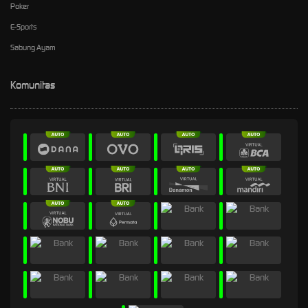
Poker
E-Sports
Sabung Ayam
Komunitas