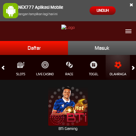
×
NEX777 Aplikasi Mobile
UNDUH
Jangan tampilkan lagi hari ini
Daftar
Masuk
MES
SLOTS
LIVE CASINO
RACE
TOGEL
OLAHRAGA
C
BTi Gaming