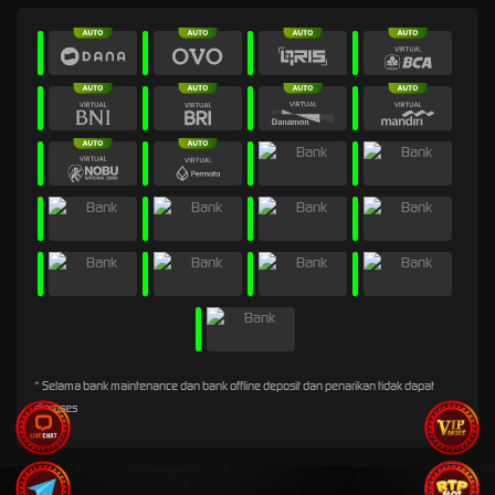
* Selama bank maintenance dan bank offline deposit dan penarikan tidak dapat
diproses