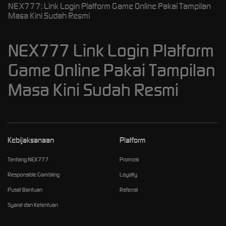
NEX777: Link Login Platform Game Online Pakai Tampilan
Masa Kini Sudah Resmi
NEX777 Link Login Platform
Game Online Pakai Tampilan
Masa Kini Sudah Resmi
Kebijaksanaan
Platform
Tentang NEX777
Promosi
Responsible Gambling
Loyalty
Pusat Bantuan
Referral
Syarat dan Ketentuan