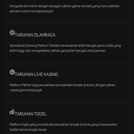
Penyedia slot online dengan beragam pilihan game menarik yang memudahkan
pemain untuk mencapai jackpot
TARUHAN OLAHRAGA
Sportsbook Gaming Platform Terbaik menawarkan lebih banyak game, odds yang
lebih tinggi, dan menyediakan pilihan yang lebih banyak untuk pemain.
TARUHAN LIVE KASINO
Platform Pilihan bagi perusahaan-perusahaan terbaik di dunia, dengan pilihan
variasi game terbanyak
TARUHAN TOGEL
Platform togel yang menarik dari perusahan terbaik di dunia yang menawarkan
hadiah kemenangan besar