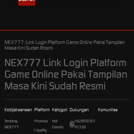
NEX777: Link Login Platform Game Online Pakai Tampilan
Masa Kini Sudah Resmi
NEX777 Link Login Platform
Game Online Pakai Tampilan
Masa Kini Sudah Resmi
Kebijaksanaan
Platform
Kategori
Dukungan
Komunitas
Tentang
Promosi
Hot
+62859301
NEX777
Games
41336
Loyalty