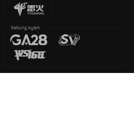
Sabung Ayam