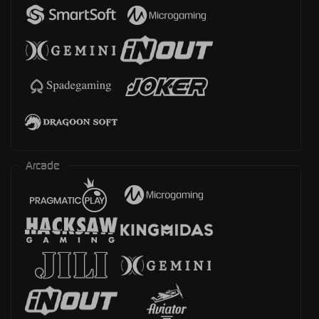
Arcade