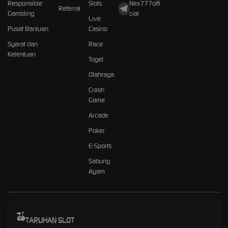
Responsible
Slots
Nex777offi
Referral
Gambling
cial
Live
Pusat Bantuan
Casino
Syarat dan
Race
Ketentuan
Togel
Olahraga
Crash
Game
Arcade
Poker
E-Sports
Sabung
Ayam
TARUHAN SLOT