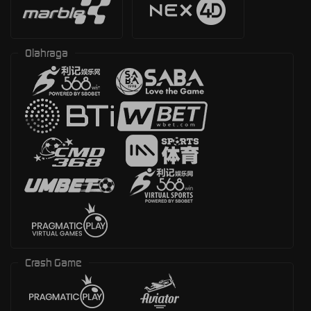
Olahraga
Crash Game