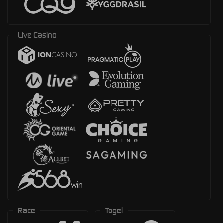
Live Casino
Race
Togel