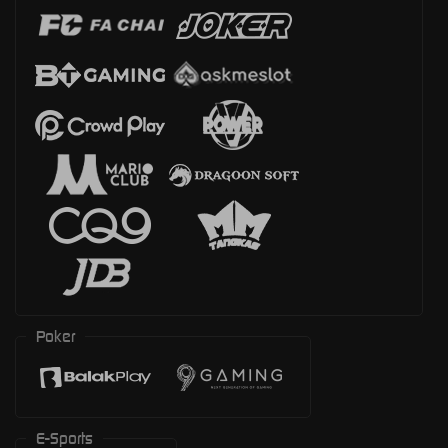
Poker
E-Sports