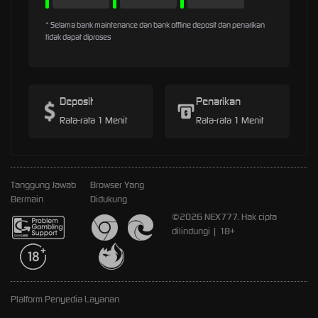
* Selama bank maintenance dan bank offline deposit dan penarikan
tidak dapat diproses
Deposit
Penarikan
Rata-rata 1 Menit
Rata-rata 1 Menit
Tanggung Jawab
Browser Yang
Bermain
Didukung
©2026 NEX777. Hak cipta
dilindungi | 18+
Platform Penyedia Layanan