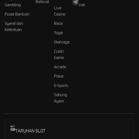
Referral
Gambling
cial
Live
Pusat Bantuan
Casino
Syarat dan
Race
Ketentuan
Togel
Olahraga
Crash
Game
Arcade
Poker
E-Sports
Sabung
Ayam
TARUHAN SLOT