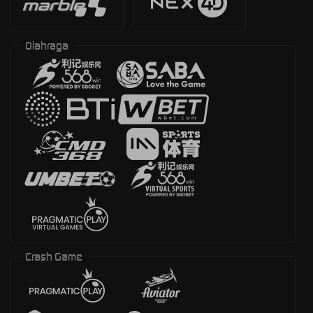
Olahraga
Crash Game