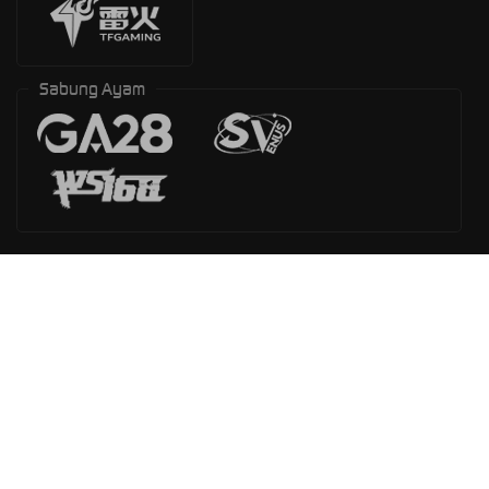
Sabung Ayam