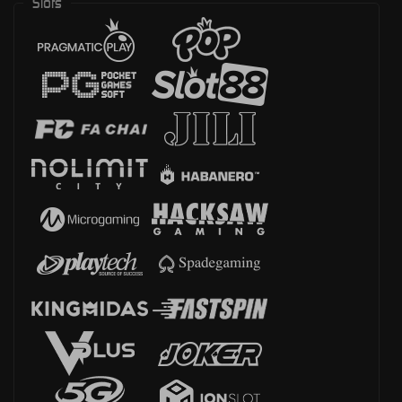
Slots