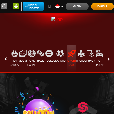
Main di
MASUK
DAFTAR
Telegram
HOT
SLOTS
LIVE
RACE
TOGEL
OLAHRAGA
CRASH
ARCADE
POKER
E-
SABUN
GAMES
CASINO
GAME
SPORTS
AYAM