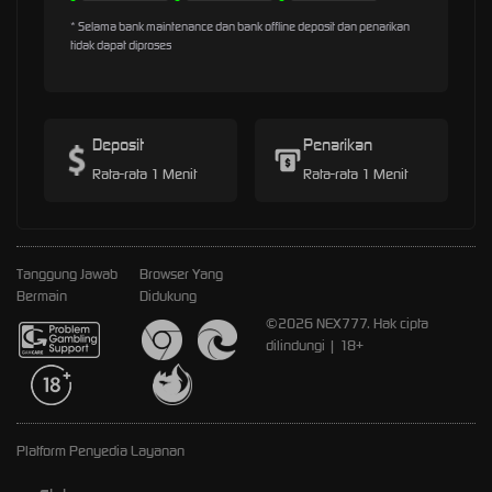
* Selama bank maintenance dan bank offline deposit dan penarikan
tidak dapat diproses
Deposit
Penarikan
Rata-rata 1 Menit
Rata-rata 1 Menit
Tanggung Jawab
Browser Yang
Bermain
Didukung
©2026 NEX777. Hak cipta
dilindungi | 18+
Platform Penyedia Layanan