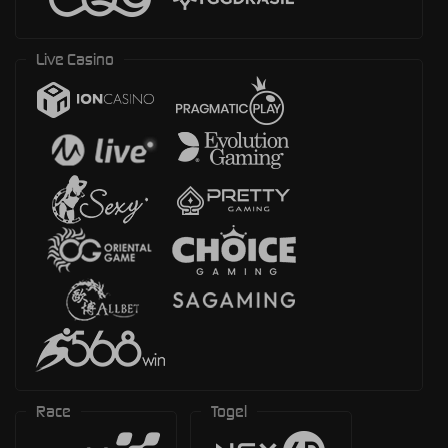
Live Casino
Race
Togel