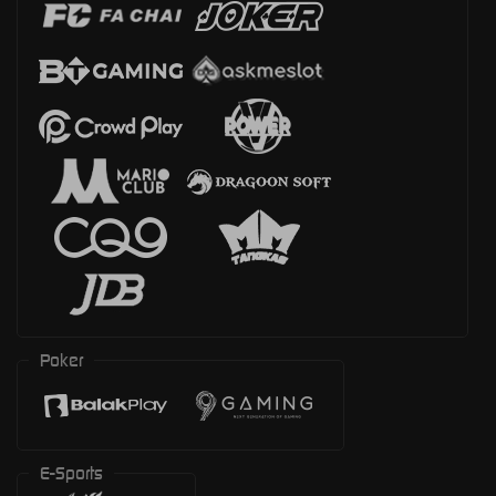
Poker
E-Sports