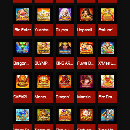
Big Eater
Yuanbao Mahjong
Olympus - Zeus
Unparalleled Phoenix Dynasty
Fortune's Treasure
Dragon777
OLYMPUS DEMETER
KING ARTHUR
Fuwa Baoxi
X'Mas LABUBU
SAFARI HEAT 2-MULTIPLY FUN
Money Rush
Dragon’s Treasures
Mansion Battle Royale
Fire Dragon