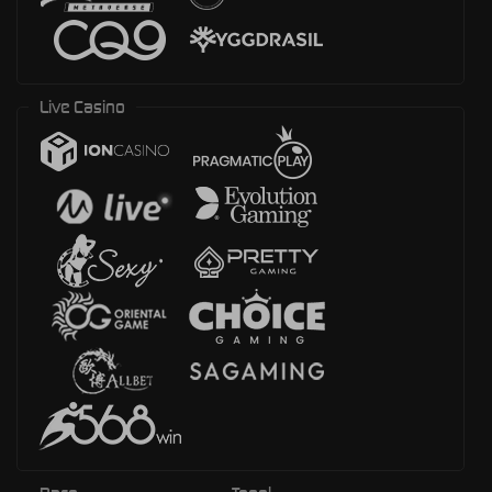
Live Casino