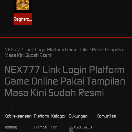
Ragnarok Odin
NEX777: Link Login Platform Game Online Pakai Tampilan
Masa Kini Sudah Resmi
NEX777 Link Login Platform
Game Online Pakai Tampilan
Masa Kini Sudah Resmi
Kebijaksanaan
Platform
Kategori
Dukungan
Komunitas
Tentang
Promosi
Hot
+62859301