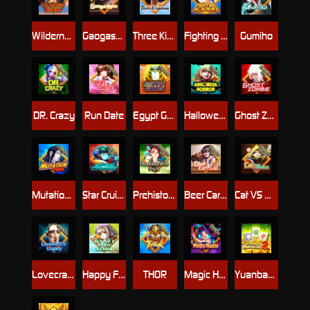
Wilderness Hunting
Gaogashou
Three Kingdoms
Fighting Academy
Gumiho
DR. Crazy
Run Date
Egypt Gods
Halloween Horror
Ghost Zombie
Mutation fish
Star Cruise
Prehistoric Park
Beer Carnival
Cat VS Mouse
Lovecraft's Legacy
Happy Fruit Stand
THOR
Magic House
Yuanbao Mahjong2