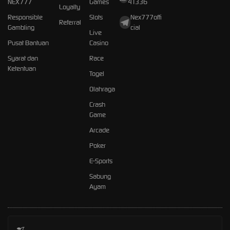
NEX777
Games
41336
Loyalty
Responsible
Slots
Nex777offi
Referral
Gambling
cial
Live
Pusat Bantuan
Casino
Syarat dan
Race
Ketentuan
Togel
Olahraga
Crash
Game
Arcade
Poker
E-Sports
Sabung
Ayam