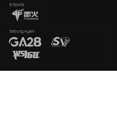
E-Sports
Sabung Ayam