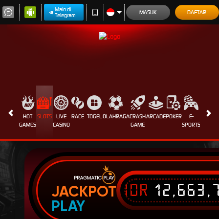
Main di
MASUK
DAFTAR
Telegram
HOT
SLOTS
LIVE
RACE
TOGEL
OLAHRAGA
CRASH
ARCADE
POKER
E-
SABUN
GAMES
CASINO
GAME
SPORTS
AYAM
IDR
12,663,
JACKPOT
PLAY