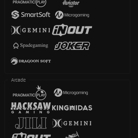
Arcade