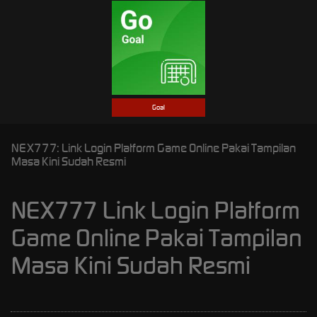
Goal
NEX777: Link Login Platform Game Online Pakai Tampilan
Masa Kini Sudah Resmi
NEX777 Link Login Platform
Game Online Pakai Tampilan
Masa Kini Sudah Resmi