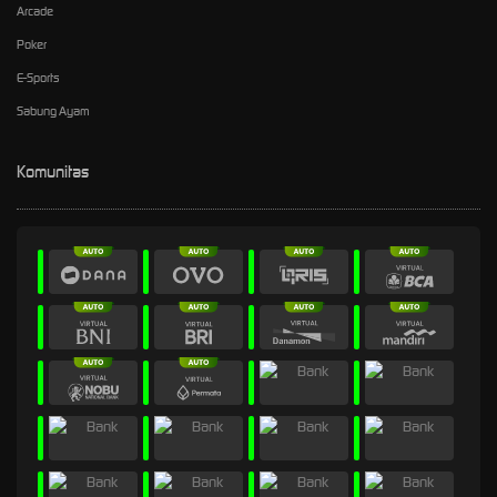
Arcade
Poker
E-Sports
Sabung Ayam
Komunitas