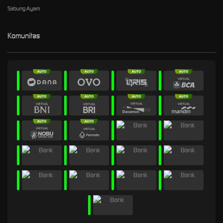
Sabung Ayam
Komunitas