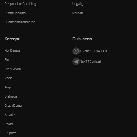
Responsible Gambling
Loyalty
Pusat Bantuan
Referral
Syarat dan Ketentuan
Kategori
Dukungan
Hot Games
+6285930141336
Slots
Nex777official
Live Casino
Race
Togel
Olahraga
Crash Game
Arcade
Poker
E-Sports