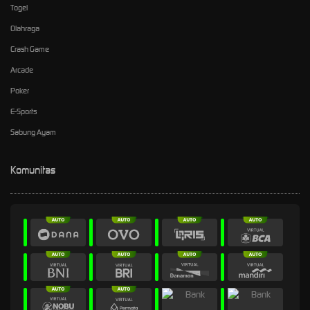
Togel
Olahraga
Crash Game
Arcade
Poker
E-Sports
Sabung Ayam
Komunitas