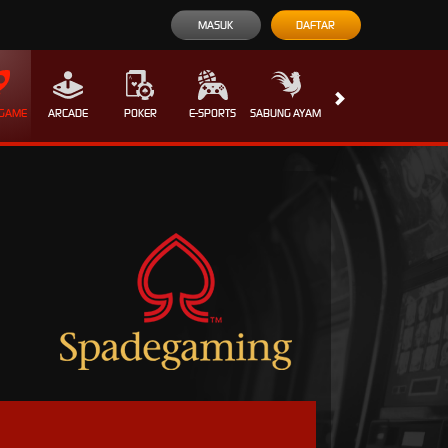
MASUK
DAFTAR
 GAME
ARCADE
POKER
E-SPORTS
SABUNG AYAM
PROMOSI