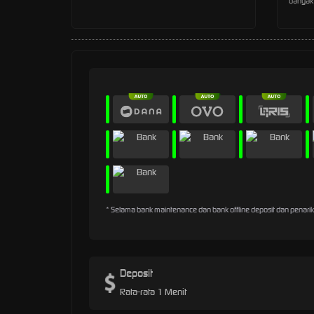
banyak 
* Selama bank maintenance dan bank offline deposit dan penarik
Deposit
Rata-rata 1 Menit