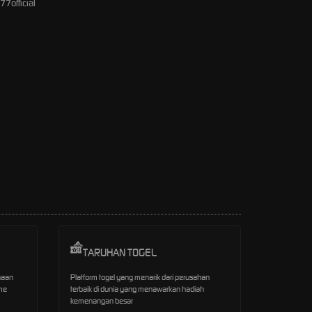
7official
TARUHAN TOGEL
haan
Platform togel yang menarik dari perusahan
ame
terbaik di dunia yang menawarkan hadiah
kemenangan besar