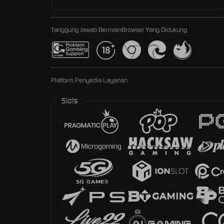
Tanggung Jawab Bermain
Browser Yang Didukung
Platform Penyedia Layanan
Slots