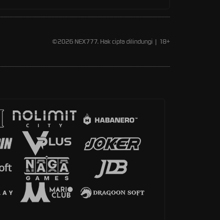
©2026 NEX777. Hak cipta dilindungi | 18+