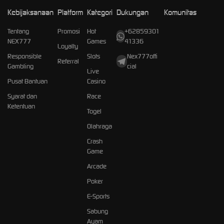
Kebijaksanaan
Platform
Kategori
Dukungan
Komunitas
Tentang
Promosi
Hot
+62859301
NEX777
Games
41336
Loyalty
Responsible
Slots
Nex777offi
Referral
Gambling
cial
Live
Pusat Bantuan
Casino
Syarat dan
Race
Ketentuan
Togel
Olahraga
Crash
Game
Arcade
Poker
E-Sports
Sabung
Ayam