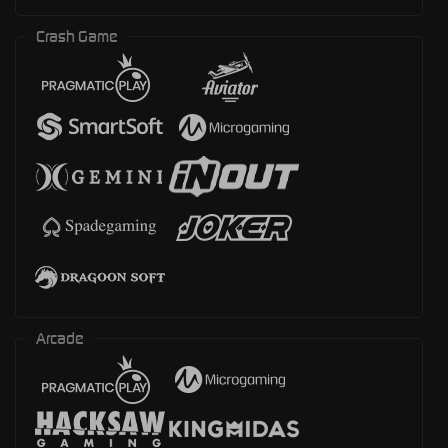
Crash Game
Arcade