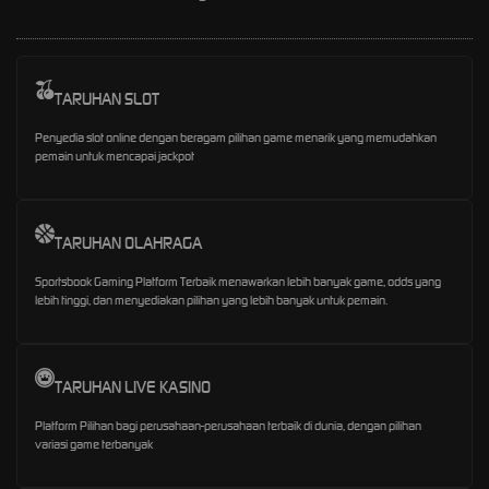
TARUHAN SLOT
Penyedia slot online dengan beragam pilihan game menarik yang memudahkan
pemain untuk mencapai jackpot
TARUHAN OLAHRAGA
Sportsbook Gaming Platform Terbaik menawarkan lebih banyak game, odds yang
lebih tinggi, dan menyediakan pilihan yang lebih banyak untuk pemain.
TARUHAN LIVE KASINO
Platform Pilihan bagi perusahaan-perusahaan terbaik di dunia, dengan pilihan
variasi game terbanyak