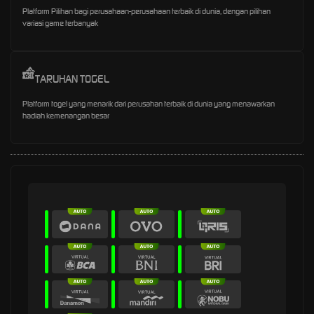
Platform Pilihan bagi perusahaan-perusahaan terbaik di dunia, dengan pilihan
variasi game terbanyak
TARUHAN TOGEL
Platform togel yang menarik dari perusahan terbaik di dunia yang menawarkan
hadiah kemenangan besar