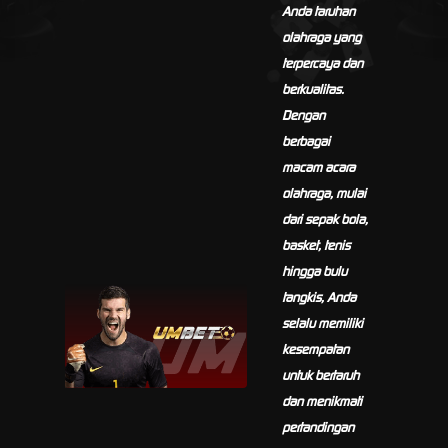
Anda taruhan
olahraga yang
terpercaya dan
berkualitas.
Dengan
berbagai
macam acara
olahraga, mulai
dari sepak bola,
basket, tenis
hingga bulu
tangkis, Anda
selalu memiliki
kesempatan
untuk bertaruh
dan menikmati
pertandingan