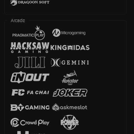
Arcade