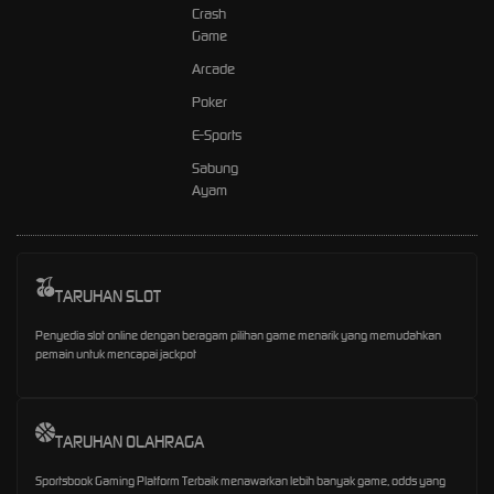
Crash
Game
Arcade
Poker
E-Sports
Sabung
Ayam
TARUHAN SLOT
Penyedia slot online dengan beragam pilihan game menarik yang memudahkan
pemain untuk mencapai jackpot
TARUHAN OLAHRAGA
Sportsbook Gaming Platform Terbaik menawarkan lebih banyak game, odds yang