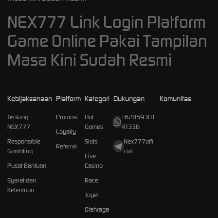
NEX777 Link Login Platform
Game Online Pakai Tampilan
Masa Kini Sudah Resmi
Kebijaksanaan
Platform
Kategori
Dukungan
Komunitas
Tentang
Promosi
Hot
+62859301
NEX777
Games
41336
Loyalty
Responsible
Slots
Nex777offi
Referral
Gambling
cial
Live
Pusat Bantuan
Casino
Syarat dan
Race
Ketentuan
Togel
Olahraga