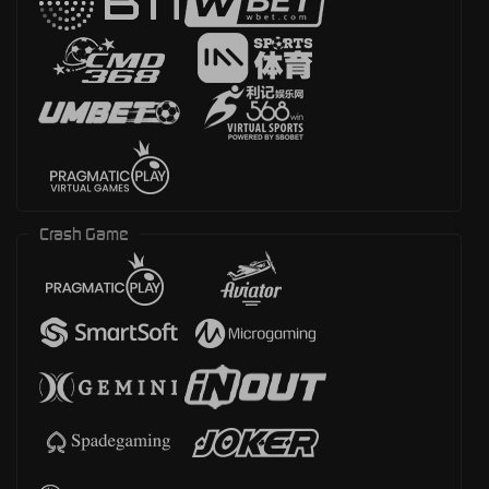
Crash Game