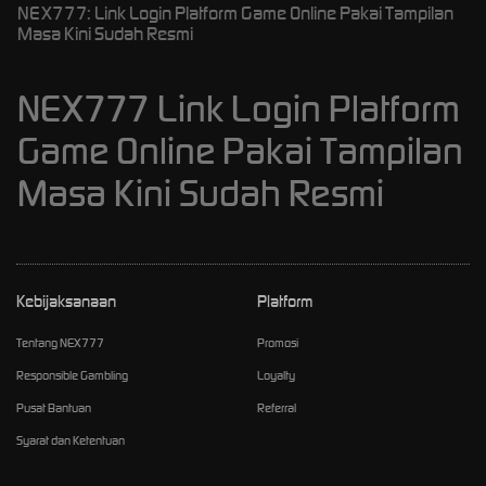
NEX777: Link Login Platform Game Online Pakai Tampilan
Masa Kini Sudah Resmi
NEX777 Link Login Platform
Game Online Pakai Tampilan
Masa Kini Sudah Resmi
Kebijaksanaan
Platform
Tentang NEX777
Promosi
Responsible Gambling
Loyalty
Pusat Bantuan
Referral
Syarat dan Ketentuan