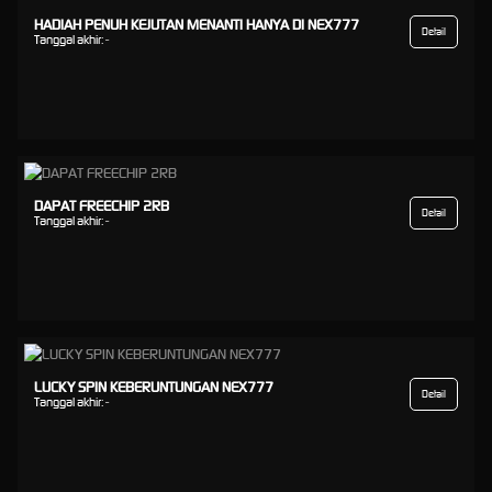
HADIAH PENUH KEJUTAN MENANTI HANYA DI NEX777
Detail
Tanggal akhir:
-
DAPAT FREECHIP 2RB
Detail
Tanggal akhir:
-
LUCKY SPIN KEBERUNTUNGAN NEX777
Detail
Tanggal akhir:
-