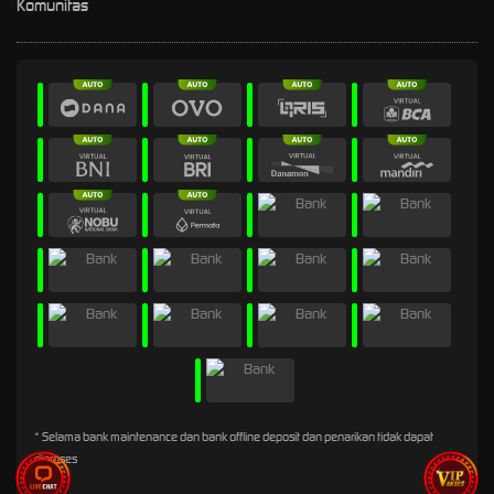
Komunitas
* Selama bank maintenance dan bank offline deposit dan penarikan tidak dapat
diproses