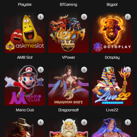
Playstar
BTGaming
Bigpot
i
i
i
AMB Slot
VPower
Octoplay
i
i
i
Mario Club
Dragoonsoft
Live22
i
i
i