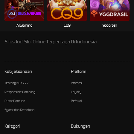
AIGaming
CQ9
Yggdrasil
Situs Judi Slot Online Terpercaya Di Indonesia
Kebijaksanaan
Platform
Tentang NEX777
Promosi
Responsible Gambling
Loyalty
Pusat Bantuan
Referral
Syarat dan Ketentuan
Kategori
Dukungan