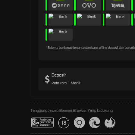
* Selama bank maintenance dan bank offline deposit dan penarik
Deposit
Rata-rata 1 Menit
Tanggung Jawab Bermain
Browser Yang Didukung