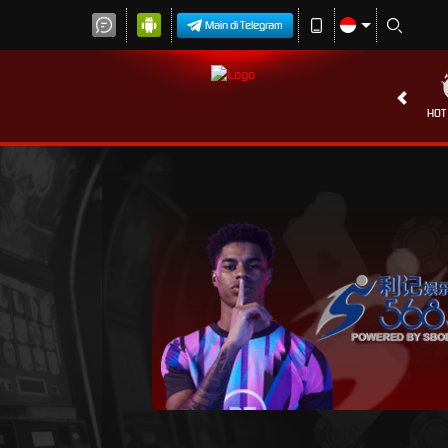
Main di Telegram
HOT