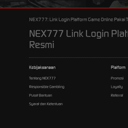
NEX777: Link Login Platform Game Online Pakai 
NEX777 Link Login Plat
Resmi
Kebijaksanaan
Platform
Tentang NEX777
Promosi
Responsible Gambling
Loyalty
Pusat Bantuan
Referral
Syarat dan Ketentuan