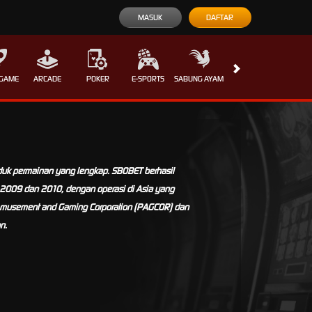
MASUK
DAFTAR
 GAME
ARCADE
POKER
E-SPORTS
SABUNG AYAM
PROMOSI
uk permainan yang lengkap. SBOBET berhasil
 2009 dan 2010, dengan operasi di Asia yang
ne Amusement and Gaming Corporation (PAGCOR) dan
n.