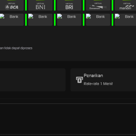
an tidak dapat diproses
Penarikan
Rata-rata 1 Menit