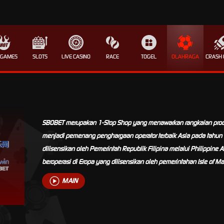
 GAMES
SLOTS
LIVE CASINO
RACE
TOGEL
OLAHRAGA
CRASH
SBOBET merupakan 1-Stop Shop yang menawarkan rangkaian prod
menjadi pemenang penghargaan operator terbaik Asia pada tahun
dilisensikan oleh Pemerintah Republik Filipina melalui Philippi
beroperasi di Eropa yang dilisensikan oleh pemerintahan Isle of Ma
MAIN